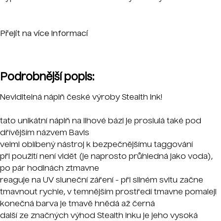
Přejít na více informací
Podrobnější popis:
Neviditelná náplň české výroby Stealth ink!
tato unikátní náplň na lihové bázi je proslulá také pod
dřívějším názvem Bavis
velmi oblíbený nástroj k bezpečnějšímu taggování
při použití není vidět (je naprosto průhledná jako voda),
po pár hodinách ztmavne
reaguje na UV sluneční záření - při silném svitu začne
tmavnout rychle, v temnějším prostředí tmavne pomaleji
konečná barva je tmavě hnědá až černá
další ze značných výhod Stealth inku je jeho vysoká