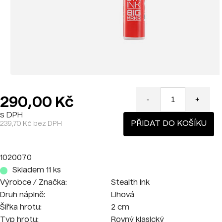
290,00 Kč
-
+
s DPH
PŘIDAT DO KOŠÍKU
239,70 Kč bez DPH
1020070
Skladem 11 ks
Výrobce / Značka:
Stealth Ink
Druh náplně:
Lihová
Šířka hrotu:
2 cm
Typ hrotu:
Rovný klasický