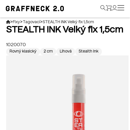
>
>
>
Fixy
Tagovací
STEALTH INK Velký fix 1,5cm
STEALTH INK Velký fix 1,5cm
1020070
Rovný klasický
2 cm
Lihová
Stealth Ink