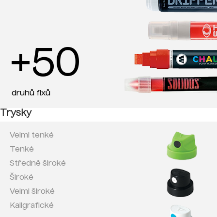
+50
druhů fixů
Trysky
Velmi tenké
Tenké
Středně široké
Široké
Velmi široké
Kaligrafické