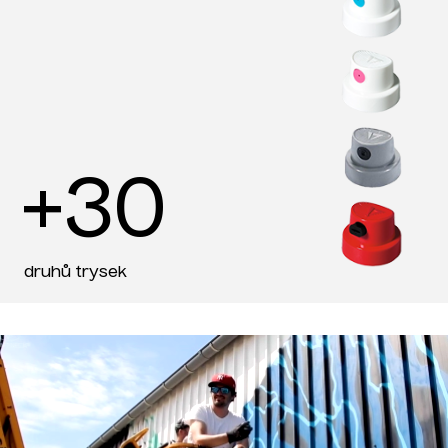
+30
druhů trysek