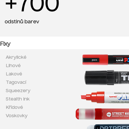
+700
odstínů barev
Fixy
Akrylické
Lihové
Lakové
Tagovací
Squeezery
Stealth Ink
Křídové
Voskovky