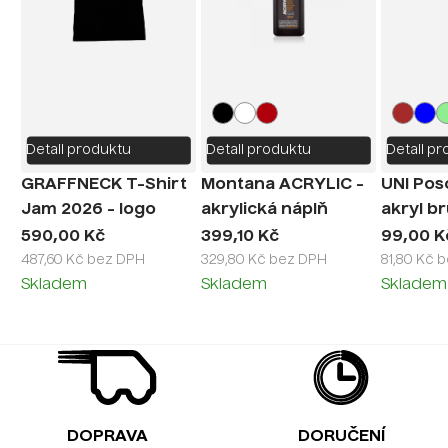
Detail produktu
Detail produktu
Detail p
GRAFFNECK T-Shirt
Montana ACRYLIC -
UNI Pos
Jam 2026 - logo
akrylická náplň
akryl b
180ml
590,00 Kč
399,10 Kč
99,00 K
487,60 Kč bez DPH
329,80 Kč bez DPH
81,80 Kč 
Skladem
Skladem
Skladem
DOPRAVA
DORUČENÍ