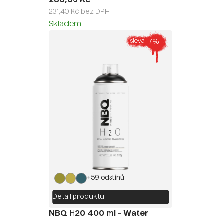
280,00 Kč
231,40 Kč bez DPH
Skladem
-7%
sleva
+59 odstínů
Detail produktu
NBQ H20 400 ml - Water