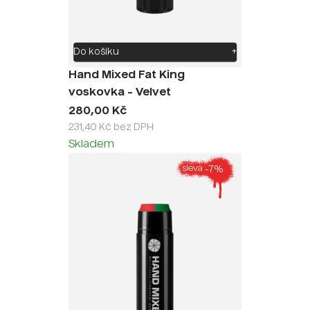
Do košíku
+
Hand Mixed Fat King
voskovka - Velvet
280,00 Kč
231,40 Kč bez DPH
Skladem
-7%
sleva