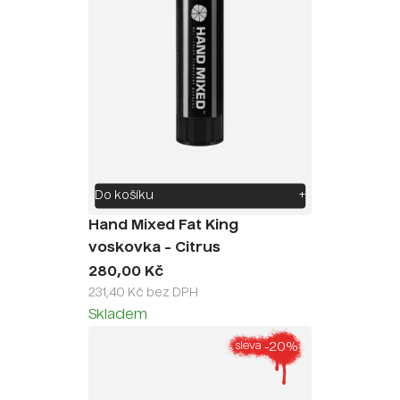
Do košíku
+
Hand Mixed Fat King
voskovka - Citrus
280,00 Kč
231,40 Kč bez DPH
Skladem
-20%
sleva