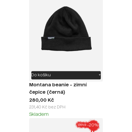
Do košíku
+
Montana beanie - zimní
čepice (černá)
280,00 Kč
231,40 Kč bez DPH
Skladem
-20%
sleva