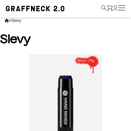
>
Slevy
Slevy
-7%
sleva