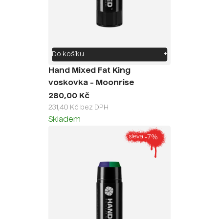
Do košíku
+
Hand Mixed Fat King
voskovka - Moonrise
280,00 Kč
231,40 Kč bez DPH
Skladem
-7%
sleva