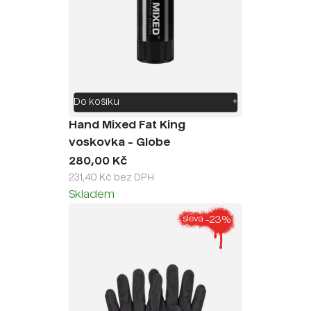
Do košíku
+
Hand Mixed Fat King
voskovka - Globe
280,00 Kč
231,40 Kč bez DPH
Skladem
-23%
sleva