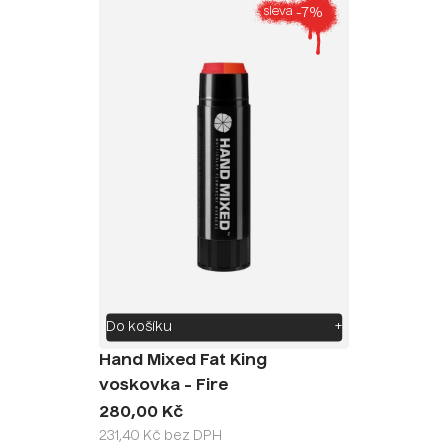
-7%
sleva
Do košíku
+
Hand Mixed Fat King
voskovka - Fire
280,00 Kč
231,40 Kč bez DPH