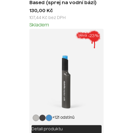
Based (sprej na vodní bázi)
130,00 Kč
107,44 Kč bez DPH
Skladem
-23%
sleva
+121 odstínů
Detail produktu