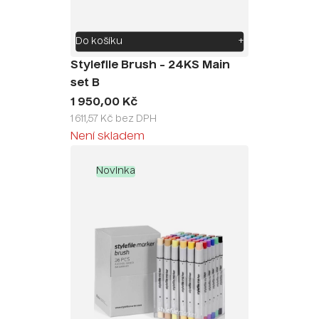
Do košíku
+
Stylefile Brush - 24KS Main
set B
1 950,00 Kč
1 611,57 Kč bez DPH
Není skladem
Novinka