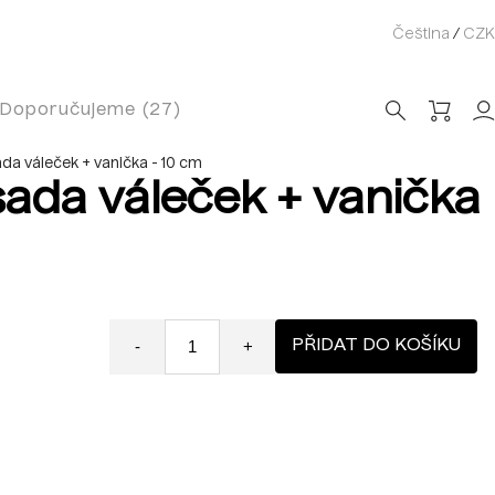
Čeština
/
CZK
Doporučujeme (27)
da váleček + vanička - 10 cm
sada váleček + vanička
PŘIDAT DO KOŠÍKU
-
+