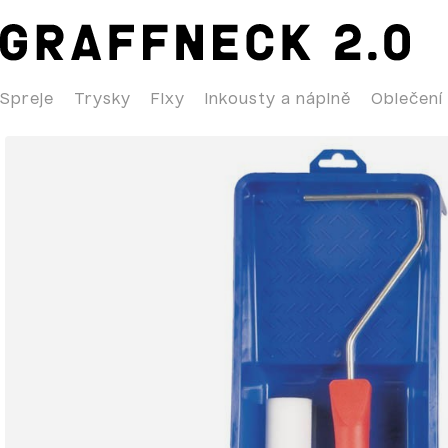
Spreje
Trysky
Fixy
Inkousty a náplně
Oblečení