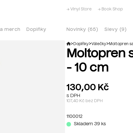
→ Vinyl Store
→ Book Shop
 a merch
Doplňky
Novinky (65)
Slevy (9)
>
>
>
Doplňky
Válečky
Moltopren sa
Moltopren 
- 10 cm
130,00 Kč
s DPH
107,40 Kč bez DPH
1100012
Skladem 39 ks