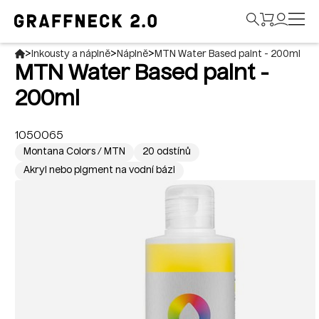
>
>
>
Inkousty a náplně
Náplně
MTN Water Based paint - 200ml
MTN Water Based paint -
200ml
1050065
Montana Colors / MTN
20 odstínů
Akryl nebo pigment na vodní bázi