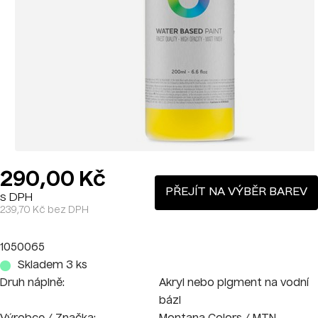
290,00 Kč
PŘEJÍT NA VÝBĚR BAREV
s DPH
239,70 Kč bez DPH
1050065
Skladem 3 ks
Druh náplně:
Akryl nebo pigment na vodní
bázi