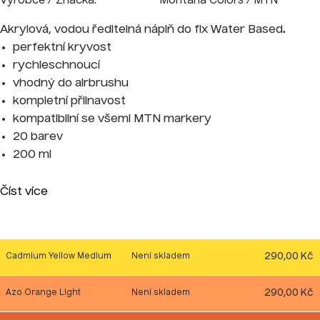
Výrobce / Značka:
Montana Colors / MTN
Akrylová, vodou ředitelná náplň do fix
Water Based
.
perfektní kryvost
rychleschnoucí
vhodný do airbrushu
kompletní přilnavost
kompatibilní se všemi MTN markery
20 barev
200 ml
Číst více
290,00 Kč
Cadmium Yellow Medium
Není skladem
290,00 Kč
Azo Orange Light
Není skladem