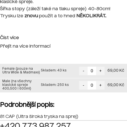
klasické spreje.
Šířka stopy (záleží také na tlaku spreje) 40-80cm!
Trysku lze
znovu
použít a to hned
NĚKOLIKRÁT.
.
Číst více
Přejít na více informací
Female (pouze na
-
+
69,00 Kč
Skladem: 43 ks
Ultra Wide & Madmaxx)
Male (na všechny
-
+
69,00 Kč
klasické spreje
Skladem: 250 ks
400,500 i 600ml)
Podrobnější popis:
81 CAP (Ultra široká tryska na sprej)
+420 773 987 257