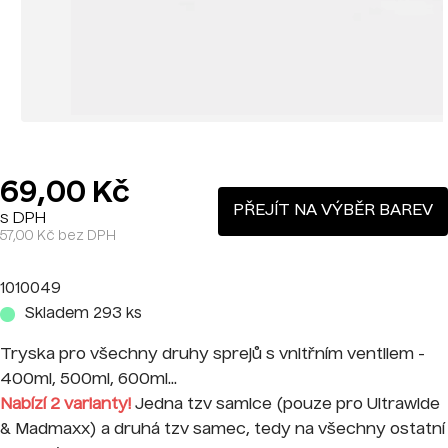
69,00 Kč
PŘEJÍT NA VÝBĚR BAREV
s DPH
57,00 Kč bez DPH
1010049
Skladem 293 ks
Tryska pro všechny druhy sprejů s vnitřním ventilem -
400ml, 500ml, 600ml...
Nabízí 2 varianty!
Jedna tzv samice (pouze pro Ultrawide
& Madmaxx) a druhá tzv samec, tedy na všechny ostatní