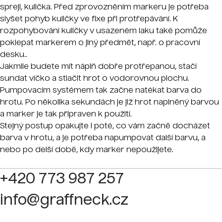
spreji, kulička. Před zprovozněním markeru je potřeba
slyšet pohyb kuličky ve fixe při protřepávání. K
rozpohybování kuličky v usazeném laku také pomůže
poklepat markerem o jiný předmět, např. o pracovní
desku..
Jakmile budete mít náplň dobře protřepanou, stačí
sundat víčko a stlačit hrot o vodorovnou plochu.
Pumpovacím systémem tak začne natékat barva do
hrotu. Po několika sekundách je již hrot naplněný barvou
a marker je tak připraven k použití.
Stejný postup opakujte i poté, co vám začně docházet
barva v hrotu, a je potřeba napumpovat další barvu, a
nebo po delší době, kdy marker nepoužijete.
+420 773 987 257
info@graffneck.cz