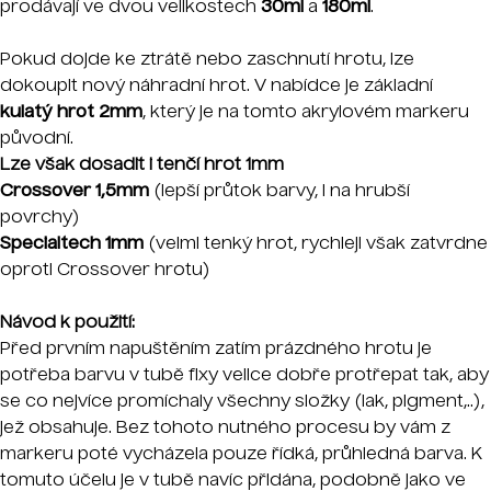
prodávají ve dvou velikostech
30ml
a
180ml
.
Pokud dojde ke ztrátě nebo zaschnutí hrotu, lze
dokoupit nový náhradní hrot. V nabídce je základní
kulatý hrot 2mm
, který je na tomto akrylovém markeru
původní.
Lze však dosadit i tenčí hrot 1mm
Crossover 1,5mm
(lepší průtok barvy, i na hrubší
povrchy)
Specialtech 1mm
(velmi tenký hrot, rychleji však zatvrdne
oproti Crossover hrotu)
Návod k použití:
Před prvním napuštěním zatím prázdného hrotu je
potřeba barvu v tubě fixy velice dobře protřepat tak, aby
se co nejvíce promíchaly všechny složky (lak, pigment,..),
jež obsahuje. Bez tohoto nutného procesu by vám z
markeru poté vycházela pouze řídká, průhledná barva. K
tomuto účelu je v tubě navíc přidána, podobně jako ve