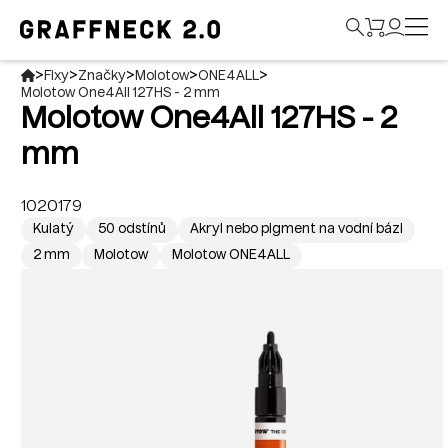
>
>
>
>
>
Fixy
Značky
Molotow
ONE4ALL
Molotow One4All 127HS - 2 mm
Molotow One4All 127HS - 2
mm
1020179
Kulatý
50 odstínů
Akryl nebo pigment na vodní bázi
2 mm
Molotow
Molotow ONE4ALL