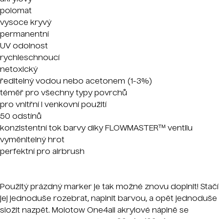
polomat
vysoce kryvý
permanentní
UV odolnost
rychleschnoucí
netoxický
ředitelný vodou nebo acetonem (1-3%)
téměř pro všechny typy povrchů
pro vnitřní i venkovní použití
50 odstínů
konzistentní tok barvy díky FLOWMASTER™ ventilu
vyměnitelný hrot
perfektní pro airbrush
Použitý prázdný marker je tak možné znovu doplnit! Stačí
jej jednoduše rozebrat, naplnit barvou, a opět jednoduše
složit nazpět. Molotow One4all akrylové náplně se