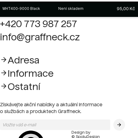
95,00 Kč
WHT400-9000 Black
Není skladem
+420 773 987 257
info@graffneck.cz
Adresa
Informace
Ostatní
Získávejte akční nabídky a aktuální informace
o službách a produktech Graffneck.
Design by
© SpoluDesign