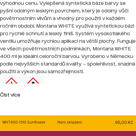
výhodnou cenu. Vylepšená syntetická báze barvy se
pyšní odolným lesklým povrchem, který je odolný vůči
povětrnostním vlivům a vhodný pro použití v každém
ročním období. Montana WHITE využívá syntetickou bázi
pro rychlé schnutí a lesklý finiš. Systém vysokotlakého
ventilu umožňuje rychlou aplikaci na větší plochy. Funguje
ve všech povětrnostních podmínkách, Montana WHITE
400 ml je ideální celoroční barvou. Vyrobeno v Německu
podle nejvyšších standardů kvality – spolehlivost, snadné
použití a výkon jsou samozřejmostí.
Číst více
H222-229
Extrémně hořlavý aerosol. Tlaková nádoba: Při
zahřátí může prasknout.
H319
Může způsobit vážné podráždění očí.
95,00 Kč
WHT400-1310 Sunflower
Není skladem
H336
Může způsobit ospalost nebo závratě.