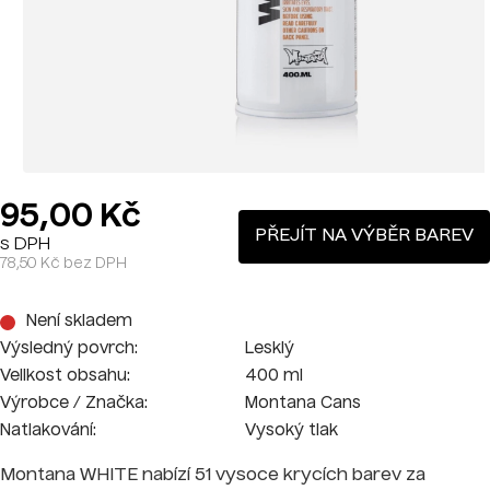
95,00 Kč
PŘEJÍT NA VÝBĚR BAREV
s DPH
78,50 Kč bez DPH
Není skladem
Výsledný povrch:
Lesklý
Velikost obsahu:
400 ml
Výrobce / Značka:
Montana Cans
Natlakování:
Vysoký tlak
Montana WHITE nabízí 51 vysoce krycích barev za