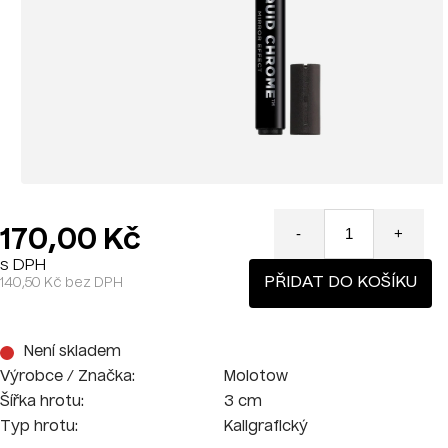
170,00 Kč
-
+
s DPH
PŘIDAT DO KOŠÍKU
140,50 Kč bez DPH
Není skladem
Výrobce / Značka:
Molotow
Šířka hrotu:
3 cm
Typ hrotu:
Kaligrafický