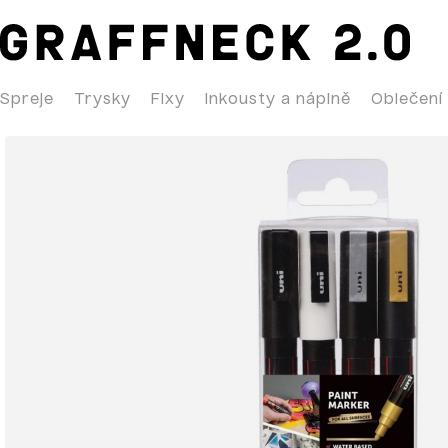
Spreje
Trysky
Fixy
Inkousty a náplně
Oblečení