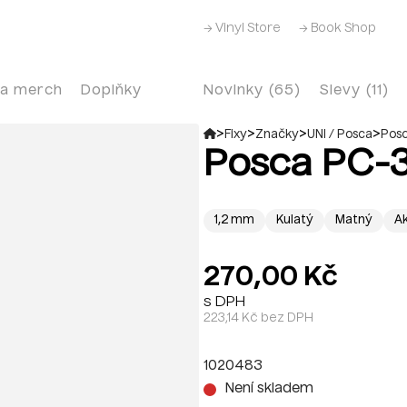
→ Vinyl Store
→ Book Shop
 a merch
Doplňky
Novinky (65)
Slevy (11)
>
>
>
>
Fixy
Značky
UNI / Posca
Posc
Posca PC-
1,2 mm
Kulatý
Matný
Ak
270,00 Kč
s DPH
223,14 Kč bez DPH
1020483
Není skladem