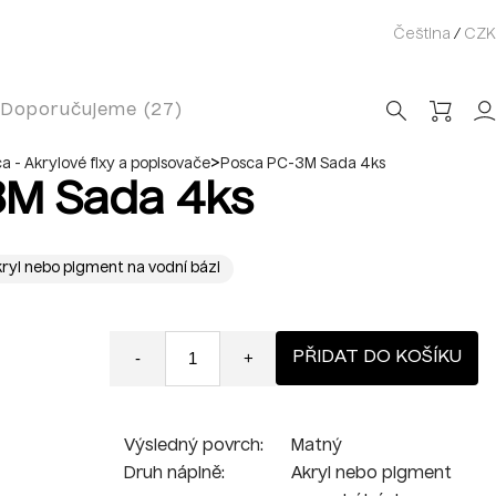
Čeština
/
CZK
Doporučujeme (27)
>
a - Akrylové fixy a popisovače
Posca PC-3M Sada 4ks
3M Sada 4ks
ryl nebo pigment na vodní bázi
PŘIDAT DO KOŠÍKU
-
+
Výsledný povrch:
Matný
Druh náplně:
Akryl nebo pigment