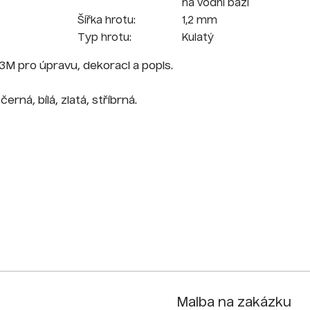
na vodní bázi
Šířka hrotu:
1,2 mm
Typ hrotu:
Kulatý
 pro úpravu, dekoraci a popis.
erná, bílá, zlatá, stříbrná.
Malba na zakázku