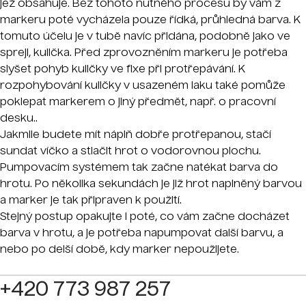
jež obsahuje. Bez tohoto nutného procesu by vám z
markeru poté vycházela pouze řídká, průhledná barva. K
tomuto účelu je v tubě navíc přidána, podobně jako ve
spreji, kulička. Před zprovozněním markeru je potřeba
slyšet pohyb kuličky ve fixe při protřepávání. K
rozpohybování kuličky v usazeném laku také pomůže
poklepat markerem o jiný předmět, např. o pracovní
desku..
Jakmile budete mít náplň dobře protřepanou, stačí
sundat víčko a stlačit hrot o vodorovnou plochu.
Pumpovacím systémem tak začne natékat barva do
hrotu. Po několika sekundách je již hrot naplněný barvou
a marker je tak připraven k použití.
Stejný postup opakujte i poté, co vám začne docházet
barva v hrotu, a je potřeba napumpovat další barvu, a
nebo po delší době, kdy marker nepoužijete.
+420 773 987 257