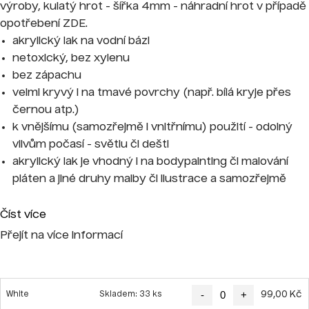
výroby, kulatý hrot - šířka 4mm - náhradní hrot v případě
opotřebení
ZDE.
akrylický lak na vodní bázi
netoxický, bez xylenu
bez zápachu
velmi kryvý i na tmavé povrchy (např. bílá kryje přes
černou atp.)
k vnějšímu (samozřejmě i vnitřnímu) použití - odolný
vlivům počasí - světlu či dešti
akrylický lak je vhodný i na bodypainting či malování
pláten a jiné druhy malby či ilustrace a samozřejmě
tagging;)
Číst více
Přejít na více informací
-
+
99,00 Kč
White
Skladem: 33 ks