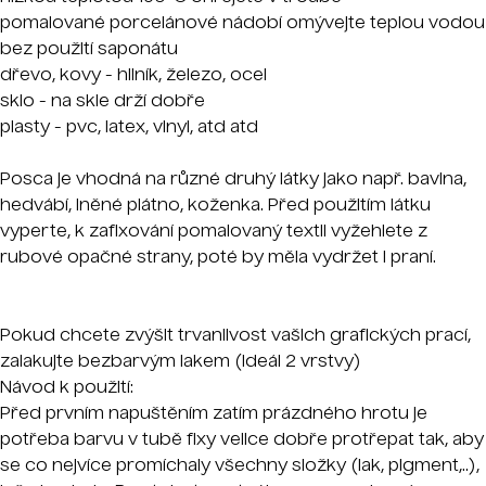
pomalované porcelánové nádobí omývejte teplou vodou
bez použití saponátu
dřevo, kovy - hliník, železo, ocel
sklo - na skle drží dobře
plasty - pvc, latex, vinyl, atd atd
Posca je vhodná na různé druhý látky jako např. bavlna,
hedvábí, lněné plátno, koženka. Před použitím látku
vyperte, k zafixování pomalovaný textil vyžehlete z
rubové opačné strany, poté by měla vydržet i praní.
Pokud chcete zvýšit trvanlivost vašich grafických prací,
zalakujte bezbarvým lakem (ideál 2 vrstvy)
Návod k použití:
Před prvním napuštěním zatím prázdného hrotu je
potřeba barvu v tubě fixy velice dobře protřepat tak, aby
se co nejvíce promíchaly všechny složky (lak, pigment,..),