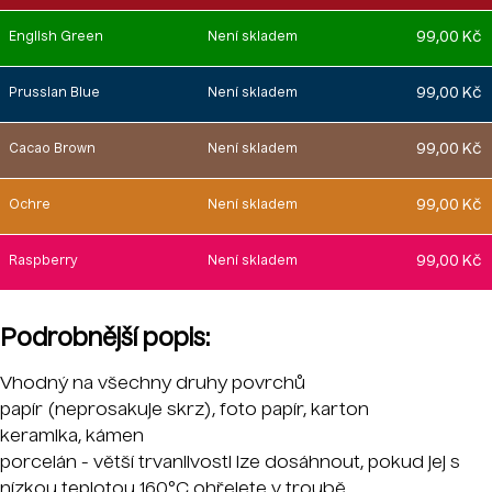
99,00 Kč
English Green
Není skladem
99,00 Kč
Prussian Blue
Není skladem
99,00 Kč
Cacao Brown
Není skladem
99,00 Kč
Ochre
Není skladem
99,00 Kč
Raspberry
Není skladem
Podrobnější popis:
Vhodný na všechny druhy povrchů
papír (neprosakuje skrz), foto papír, karton
keramika, kámen
porcelán - větší trvanlivosti lze dosáhnout, pokud jej s
nízkou teplotou 160°C ohřejete v troubě