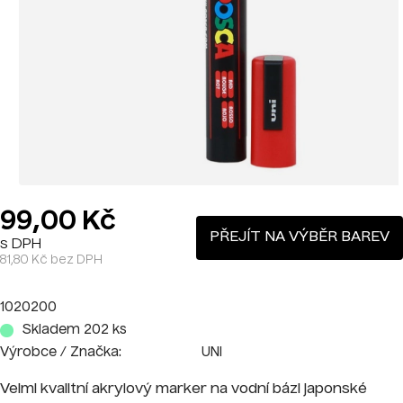
99,00 Kč
PŘEJÍT NA VÝBĚR BAREV
s DPH
81,80 Kč bez DPH
1020200
Skladem 202 ks
Výrobce / Značka:
UNI
Velmi kvalitní akrylový marker na vodní bázi japonské