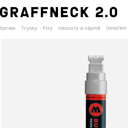
Spreje
Trysky
Fixy
Inkousty a náplně
Oblečení