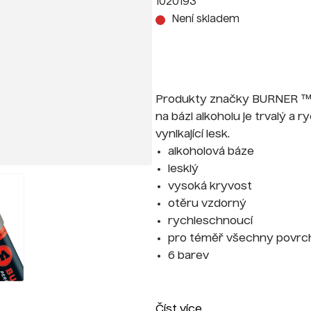
1020193
Není skladem
Produkty značky BURNER ™ u
na bázi alkoholu je trvalý 
vynikající lesk.
alkoholová báze
lesklý
vysoká kryvost
otěru vzdorný
rychleschnoucí
pro téměř všechny povrc
6 barev
Číst více