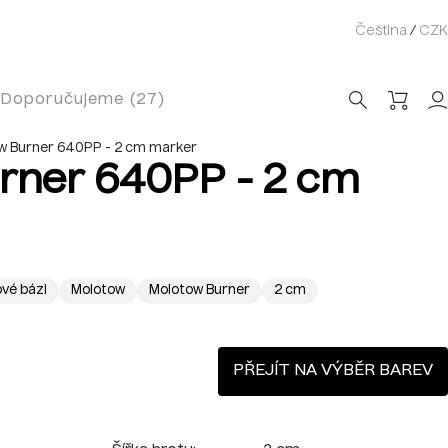
Čeština
/
CZK
Doporučujeme (27)
w Burner 640PP - 2 cm marker
rner 640PP - 2 cm
vé bázi
Molotow
Molotow Burner
2 cm
PŘEJÍT NA VÝBĚR BAREV