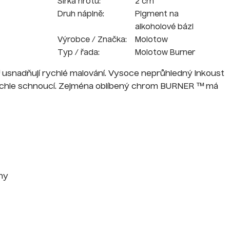
Šířka hrotu:
2 cm
Druh náplně:
Pigment na
alkoholové bázi
Výrobce / Značka:
Molotow
Typ / řada:
Molotow Burner
snadňují rychlé malování. Vysoce neprůhledný inkoust
a rychle schnoucí. Zejména oblíbený chrom BURNER ™ má
hy