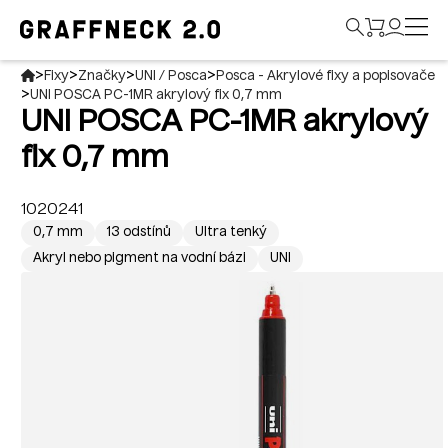
>
>
>
>
Fixy
Značky
UNI / Posca
Posca - Akrylové fixy a popisovače
>
UNI POSCA PC-1MR akrylový fix 0,7 mm
UNI POSCA PC-1MR akrylový
fix 0,7 mm
1020241
0,7 mm
13 odstínů
Ultra tenký
Akryl nebo pigment na vodní bázi
UNI