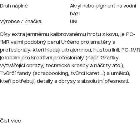
Druh náplně:
Akryl nebo pigment na vodní
bázi
Výrobce / Značka:
UNI
Díky extra jemnému kalibrovanému hrotu z kovu, je PC-
1MR velmi podobný peru! Určeno pro amatéry a
profesionály, kteří hledají ultrajemnou, hustou linii. PC-1MR
je ideální pro kreativní profesionály (např. Grafiky
vytvářející obrazy, technické kresby a náčrty atd.),
Tvůrčí fandy (scrapbooking, tvůrci karet ...) a umělců,
kteří potřebují, detaily a obrysy s absolutní přesností.
Číst více