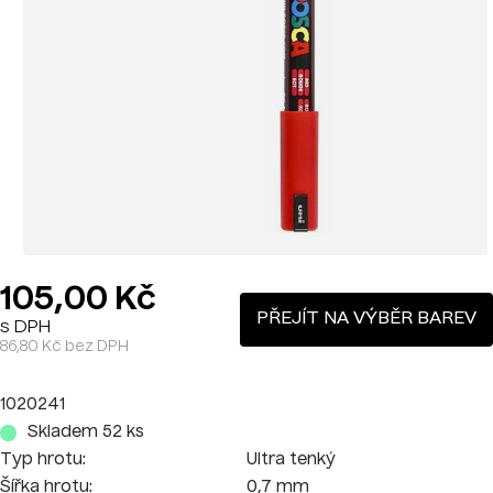
105,00 Kč
PŘEJÍT NA VÝBĚR BAREV
s DPH
86,80 Kč bez DPH
1020241
Skladem 52 ks
Typ hrotu:
Ultra tenký
Šířka hrotu:
0,7 mm