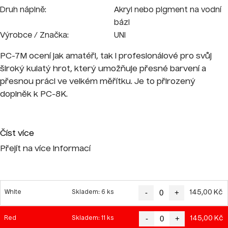
Druh náplně:
Akryl nebo pigment na vodní
bázi
Výrobce / Značka:
UNI
PC-7M ocení jak amatéři, tak i profesionálové pro svůj
široký kulatý hrot, který umožňuje přesné barvení a
přesnou práci ve velkém měřítku. Je to přirozený
doplněk k
PC-8K
.
Číst více
Přejít na více informací
-
+
145,00 Kč
White
Skladem: 6 ks
-
+
145,00 Kč
Red
Skladem: 11 ks