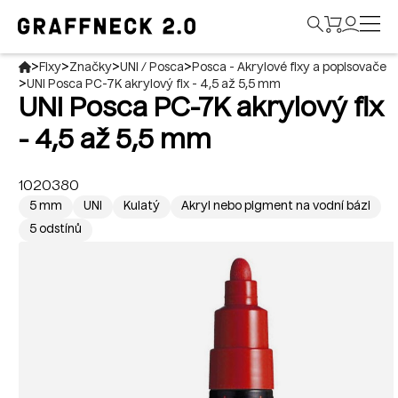
>
>
>
>
Fixy
Značky
UNI / Posca
Posca - Akrylové fixy a popisovače
>
UNI Posca PC-7K akrylový fix - 4,5 až 5,5 mm
UNI Posca PC-7K akrylový fix
- 4,5 až 5,5 mm
1020380
5 mm
UNI
Kulatý
Akryl nebo pigment na vodní bázi
5 odstínů