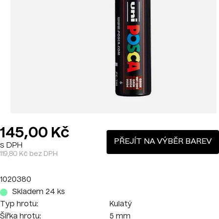
145,00 Kč
PŘEJÍT NA VÝBĚR BAREV
s DPH
119,80 Kč bez DPH
1020380
Skladem 24 ks
Typ hrotu:
Kulatý
Šířka hrotu:
5 mm