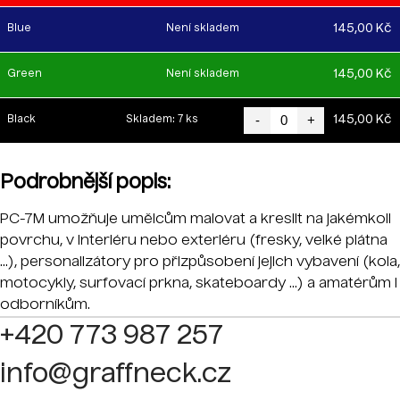
145,00 Kč
Blue
Není skladem
145,00 Kč
Green
Není skladem
-
+
145,00 Kč
Black
Skladem: 7 ks
Podrobnější popis:
PC-7M umožňuje umělcům malovat a kreslit na jakémkoli
povrchu, v interiéru nebo exteriéru (fresky, velké plátna
...), personalizátory pro přizpůsobení jejich vybavení (kola,
motocykly, surfovací prkna, skateboardy ...) a amatérům i
odborníkům.
+420 773 987 257
info@graffneck.cz