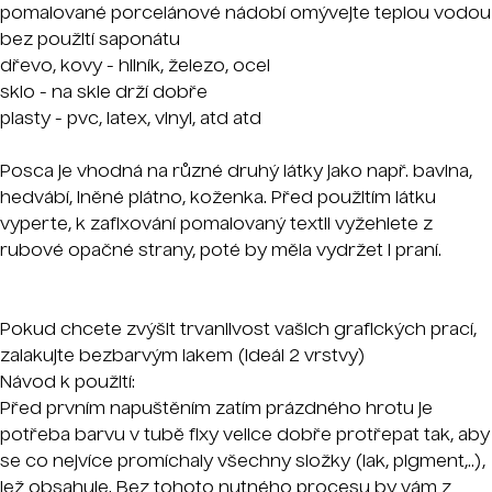
pomalované porcelánové nádobí omývejte teplou vodou
bez použití saponátu
dřevo, kovy - hliník, železo, ocel
sklo - na skle drží dobře
plasty - pvc, latex, vinyl, atd atd
Posca je vhodná na různé druhý látky jako např. bavlna,
hedvábí, lněné plátno, koženka. Před použitím látku
vyperte, k zafixování pomalovaný textil vyžehlete z
rubové opačné strany, poté by měla vydržet i praní.
Pokud chcete zvýšit trvanlivost vašich grafických prací,
zalakujte bezbarvým lakem (ideál 2 vrstvy)
Návod k použití:
Před prvním napuštěním zatím prázdného hrotu je
potřeba barvu v tubě fixy velice dobře protřepat tak, aby
se co nejvíce promíchaly všechny složky (lak, pigment,..),
jež obsahuje. Bez tohoto nutného procesu by vám z