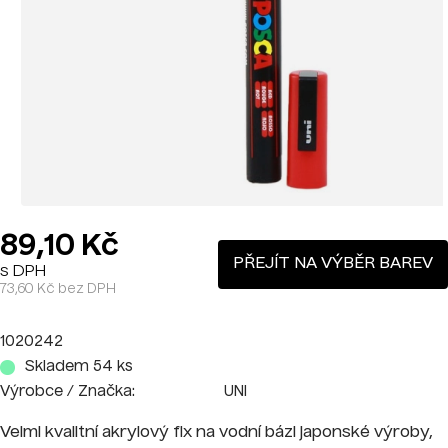
89,10 Kč
PŘEJÍT NA VÝBĚR BAREV
s DPH
73,60 Kč bez DPH
1020242
Skladem 54 ks
Výrobce / Značka:
UNI
Velmi kvalitní akrylový fix na vodní bázi japonské výroby,