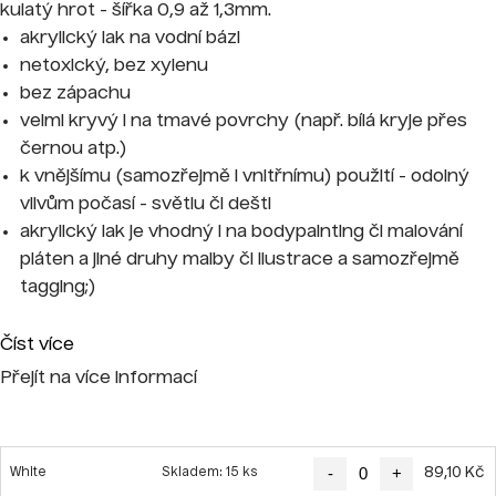
kulatý hrot - šířka 0,9 až 1,3mm.
akrylický lak na vodní bázi
netoxický, bez xylenu
bez zápachu
velmi kryvý i na tmavé povrchy (např. bílá kryje přes
černou atp.)
k vnějšímu (samozřejmě i vnitřnímu) použití - odolný
vlivům počasí - světlu či dešti
akrylický lak je vhodný i na bodypainting či malování
pláten a jiné druhy malby či ilustrace a samozřejmě
tagging;)
Číst více
Přejít na více informací
-
+
89,10 Kč
White
Skladem: 15 ks