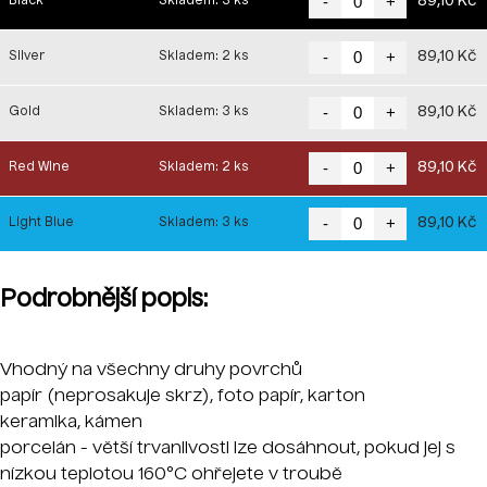
-
+
89,10 Kč
Black
Skladem: 3 ks
-
+
89,10 Kč
Silver
Skladem: 2 ks
-
+
89,10 Kč
Gold
Skladem: 3 ks
-
+
89,10 Kč
Red Wine
Skladem: 2 ks
-
+
89,10 Kč
Light Blue
Skladem: 3 ks
Podrobnější popis:
Vhodný na všechny druhy povrchů
papír (neprosakuje skrz), foto papír, karton
keramika, kámen
porcelán - větší trvanlivosti lze dosáhnout, pokud jej s
nízkou teplotou 160°C ohřejete v troubě