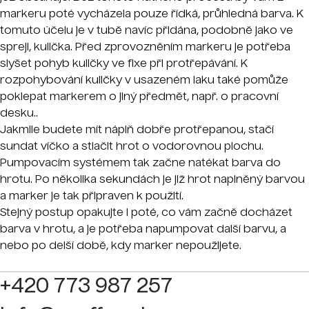
markeru poté vycházela pouze řídká, průhledná barva. K
tomuto účelu je v tubě navíc přidána, podobně jako ve
spreji, kulička. Před zprovozněním markeru je potřeba
slyšet pohyb kuličky ve fixe při protřepávání. K
rozpohybování kuličky v usazeném laku také pomůže
poklepat markerem o jiný předmět, např. o pracovní
desku..
Jakmile budete mít náplň dobře protřepanou, stačí
sundat víčko a stlačit hrot o vodorovnou plochu.
Pumpovacím systémem tak začne natékat barva do
hrotu. Po několika sekundách je již hrot naplněný barvou
a marker je tak připraven k použití.
Stejný postup opakujte i poté, co vám začně docházet
barva v hrotu, a je potřeba napumpovat další barvu, a
nebo po delší době, kdy marker nepoužijete.
+420 773 987 257