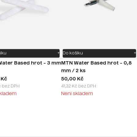
íku
+
Do košíku
+
ater Based hrot - 3 mm
MTN Water Based hrot - 0,8
mm / 2 ks
 Kč
50,00 Kč
č bez DPH
41,32 Kč bez DPH
skladem
Není skladem