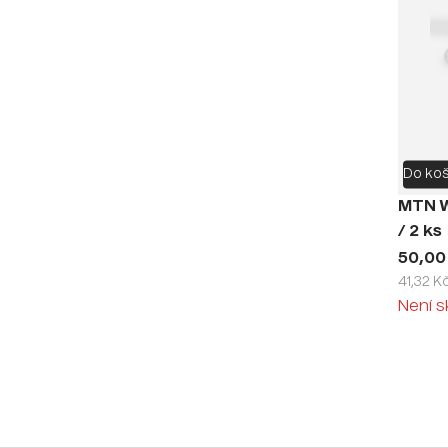
Do koš
MTN W
/ 2 ks
50,00
41,32 K
Není 