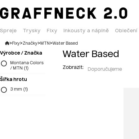
Spreje
Trysky
Fixy
Inkousty a náplně
Oblečení
>
>
>
>
Fixy
Značky
MTN
Water Based
Water Based
Výrobce / Značka
Montana Colors
Zobrazit:
/ MTN
(1)
Šířka hrotu
3 mm
(1)